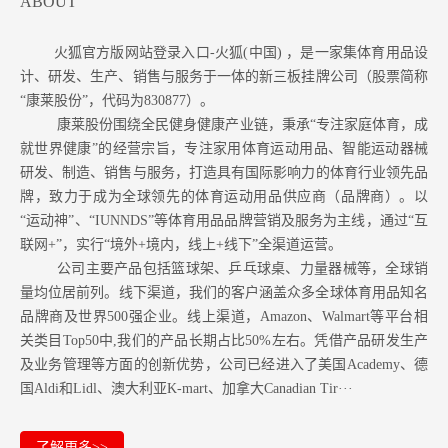
ABOUT
火狐官方版网站登录入口-火狐(中国) ，是一家集体育用品设
计、研发、生产、销售与服务于一体的新三板挂牌公司（股票简称
“康莱股份”，代码为830877）。
康莱股份围绕全民健身健康产业链，秉承“专注家庭体育，成
就世界健康”的经营宗旨，专注家用体育运动用品、智能运动器械
研发、制造、销售与服务，打造具有国际影响力的体育行业领先品
牌，致力于成为全球领先的体育运动用品供应商（品牌商）。以
“运动神”、“IUNNDS”等体育用品品牌营销及服务为主线，通过“互
联网+”，实行“境外+境内，线上+线下”全渠道运营。
公司主要产品包括篮球架、乒乓球桌、力量器械等，全球销
量均位居前列。
线下渠道，我们的客户涵盖众多全球体育用品知名
品牌商及世界500强企业。
线上渠道，Amazon
、Walmart等
平台相
关类目Top50中,我们的产品长期占比50%左右。凭借产品研发生产
及业务管理等方面的创新优势，公司已经进入了美国Academy、德
国Aldi和Lidl、澳大利亚K-mart、加拿大Canadian Tir···
了解更多>>