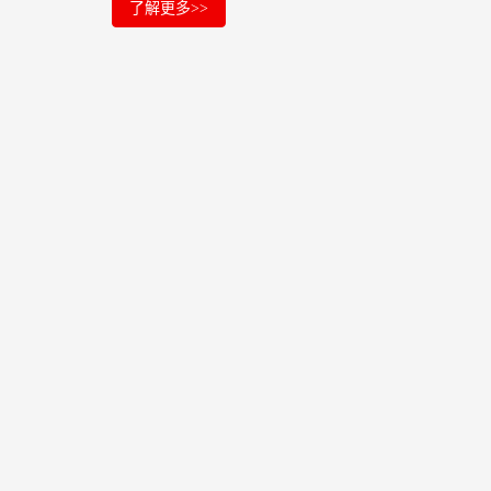
了解更多>>