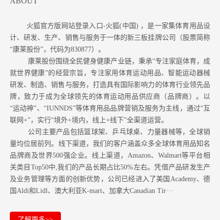
ABOUT
火狐官方版网站登录入口-火狐(中国) ，是一家集体育用品设
计、研发、生产、销售与服务于一体的新三板挂牌公司（股票简称
“康莱股份”，代码为830877）。
康莱股份围绕全民健身健康产业链，秉承“专注家庭体育，成
就世界健康”的经营宗旨，专注家用体育运动用品、智能运动器械
研发、制造、销售与服务，打造具有国际影响力的体育行业领先品
牌，致力于成为全球领先的体育运动用品供应商（品牌商）。以
“运动神”、“IUNNDS”等体育用品品牌营销及服务为主线，通过“互
联网+”，实行“境外+境内，线上+线下”全渠道运营。
公司主要产品包括篮球架、乒乓球桌、力量器械等，全球销
量均位居前列。
线下渠道，我们的客户涵盖众多全球体育用品知名
品牌商及世界500强企业。
线上渠道，Amazon
、Walmart等
平台相
关类目Top50中,我们的产品长期占比50%左右。凭借产品研发生产
及业务管理等方面的创新优势，公司已经进入了美国Academy、德
国Aldi和Lidl、澳大利亚K-mart、加拿大Canadian Tir···
了解更多>>