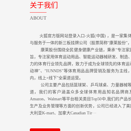
关于我们
ABOUT
火狐官方版网站登录入口-火狐(中国) ，是一家
与服务于一体的新三板挂牌公司（股票简称“康莱股份”，代
康莱股份围绕全民健身健康产业链，秉承“专注家
旨，专注家用体育运动用品、智能运动器械研发、制造
力的体育行业领先品牌，致力于成为全球领先的体育运
动神”、“IUNNDS”等体育用品品牌营销及服务为主线
内，线上+线下”全渠道运营。
公司主要产品包括篮球架、乒乓球桌、力量器械
道，我们的客户涵盖众多全球体育用品知名品牌商及
Amazon
、Walmart等
平台相关类目Top50中,我们的产
生产及业务管理等方面的创新优势，公司已经进入了美国Acad
大利亚K-mart、加拿大Canadian Tir···