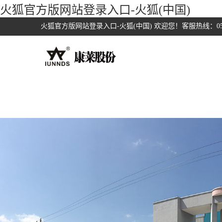
火狐官方版网站登录入口-火狐(中国)
火狐官方版网站登录入口-火狐(中国) 欢迎您！客服热线：0576-8