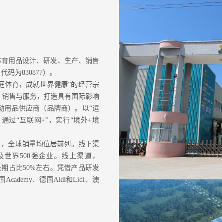
集体育用品设计、研发、生产、销售
码为830877）。
庭体育，成就世界健康”的经营宗
、销售与服务，打造具有国际影响
动用品供应商（品牌商）。以“运
，通过“互联网+”，实行“境外+境
等，全球销量均位居前列。
线下渠
世界500强企业。
线上渠道，
品长期占比50%左右。凭借产品研发
emy、德国Aldi和Lidl、澳